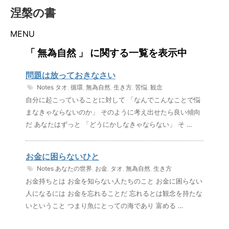
涅槃の書
MENU
「 無為自然 」 に関する一覧を表示中
問題は放っておきなさい
Notes
タオ
,
循環
,
無為自然
,
生き方
,
苦悩
,
観念
自分に起こっていることに対して 「なんでこんなことで悩
まなきゃならないのか」 そのように考え出せたら良い傾向
だ あなたはずっと 「どうにかしなきゃならない」 そ …
お金に困らないひと
Notes
あなたの世界
,
お金
,
タオ
,
無為自然
,
生き方
お金持ちとは お金を知らない人たちのこと お金に困らない
人になるには お金を忘れることだ 忘れるとは観念を持たな
いということ つまり魚にとっての海であり 富める …