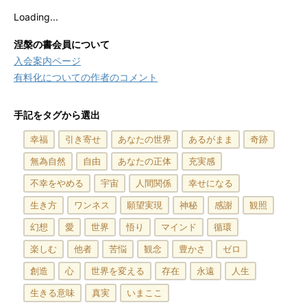
Loading...
涅槃の書会員について
入会案内ページ
有料化についての作者のコメント
手記をタグから選出
幸福
引き寄せ
あなたの世界
あるがまま
奇跡
無為自然
自由
あなたの正体
充実感
不幸をやめる
宇宙
人間関係
幸せになる
生き方
ワンネス
願望実現
神秘
感謝
観照
幻想
愛
世界
悟り
マインド
循環
楽しむ
他者
苦悩
観念
豊かさ
ゼロ
創造
心
世界を変える
存在
永遠
人生
生きる意味
真実
いまここ