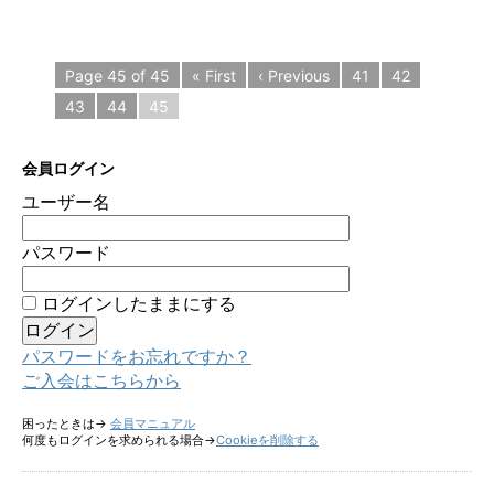
Page 45 of 45
« First
‹ Previous
41
42
43
44
45
会員ログイン
ユーザー名
パスワード
ログインしたままにする
パスワードをお忘れですか？
ご入会はこちらから
困ったときは→
会員マニュアル
何度もログインを求められる場合→
Cookieを削除する