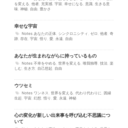
を変える
,
他者
,
充実感
,
宇宙
,
幸せになる
,
意識
,
生きる意
味
,
神秘
,
自由
,
豊かさ
幸せな宇宙
Notes
あなたの正体
,
シンクロニシティ
,
ゼロ
,
他者
,
奇
跡
,
存在
,
宇宙
,
悟り
,
愛
,
永遠
,
自由
あなたが生まれながらに持っているもの
Notes
不幸をやめる
,
世界を変える
,
唯我独尊
,
技法
,
楽
しむ
,
生き方
,
自己想起
,
自由
ウツセミ
Notes
ワンネス
,
世界を変える
,
代わり代わりに
,
因縁
生起
,
宇宙
,
幻想
,
悟り
,
愛
,
永遠
,
神秘
心の変化が新しい出来事を呼び込む不思議につ
いて