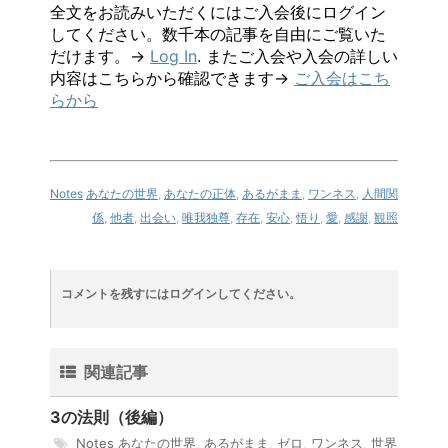
全文をお読みいただくにはご入会後にログイン
してください。数千本の記事を自由にご覧いた
だけます。→
Log In
. またご入会や入会の詳しい
内容はこちらから確認できます→
ご入会はこち
らから
Notes
あなたの世界
,
あなたの正体
,
あるがまま
,
ワンネス
,
人間関
係
,
他者
,
出会い
,
唯我独尊
,
存在
,
安心
,
悟り
,
愛
,
感謝
,
観照
コメントを残すにはログインしてください。
関連記事
3の法則（後編）
Notes
あなたの世界
,
あるがまま
,
ゼロ
,
ワンネス
,
世界