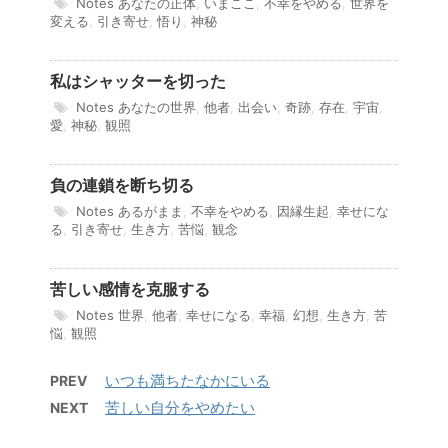
Notes
あなたの正体
,
いまここ
,
不幸をやめる
,
世界を
変える
,
引き寄せ
,
悟り
,
神秘
私はシャッターを切った
Notes
あなたの世界
,
他者
,
出会い
,
奇跡
,
存在
,
宇宙
,
愛
,
神秘
,
観照
負の連鎖を断ち切る
Notes
あるがまま
,
不幸をやめる
,
因縁生起
,
幸せにな
る
,
引き寄せ
,
生き方
,
苦悩
,
観念
苦しい感情を克服する
Notes
世界
,
他者
,
幸せになる
,
幸福
,
幻想
,
生き方
,
苦
悩
,
観照
いつも満ちたなかにいる
PREV
苦しい自分をやめたい
NEXT