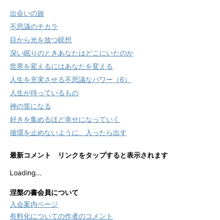
出会いの旅
不思議のチカラ
目から光を放つ瞑想
深い眠りのときあなたはどこにいたのか
世界を変えるにはあなたを変える
人生を充実させる不思議なパワー（6）
人生が待っているもの
神の笛になる
好きを集めるほど幸せになっていく
循環を止めないように、入ったら出す
最新コメント リンクをタップすると表示されます
Loading...
涅槃の書会員について
入会案内ページ
有料化についての作者のコメント