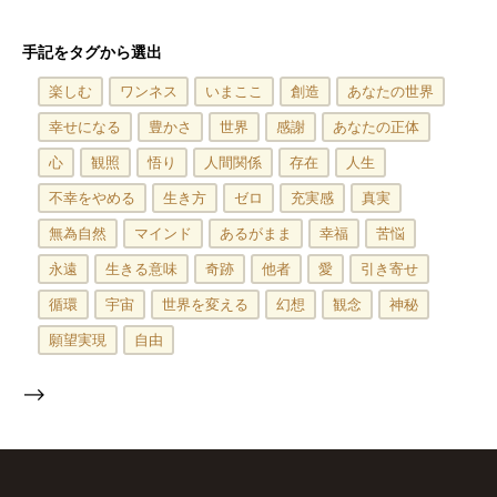
手記をタグから選出
楽しむ
ワンネス
いまここ
創造
あなたの世界
幸せになる
豊かさ
世界
感謝
あなたの正体
心
観照
悟り
人間関係
存在
人生
不幸をやめる
生き方
ゼロ
充実感
真実
無為自然
マインド
あるがまま
幸福
苦悩
永遠
生きる意味
奇跡
他者
愛
引き寄せ
循環
宇宙
世界を変える
幻想
観念
神秘
願望実現
自由
-->