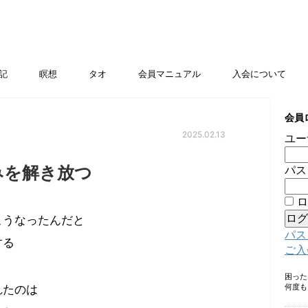
記
瞑想
タオ
会員マニュアル
入会について
会員
2025.02.13
ユー
みを解き放つ
パス
ロ
こうなったんだと
パス
する
ご入
困っ
何度も
れたのは