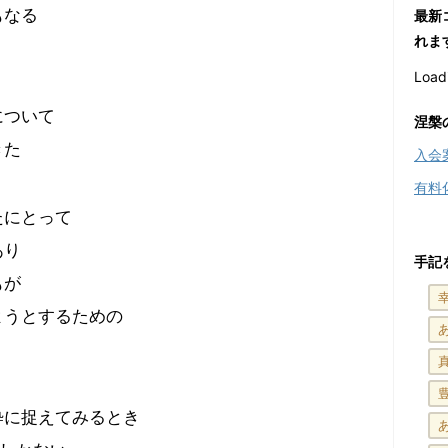
もなる
最新
れま
Loadi
について
涅槃
きた
入会
有料
たにとって
あり
手記
もが
ようとするための
粋に捉えてみるとき