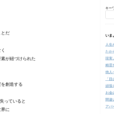
キー
ことだ
いま
人生
なく
たか
要素が紐づけられた
現実
精霊
他人
「目
実を創造する
頑張
お金
間違
を失っていると
アパ
世界に