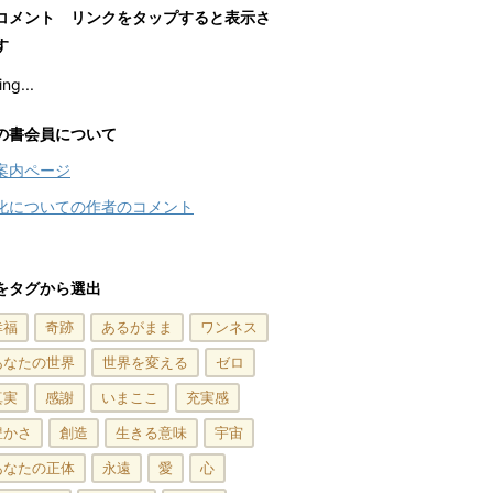
コメント リンクをタップすると表示さ
す
ng...
の書会員について
案内ページ
化についての作者のコメント
をタグから選出
幸福
奇跡
あるがまま
ワンネス
あなたの世界
世界を変える
ゼロ
真実
感謝
いまここ
充実感
豊かさ
創造
生きる意味
宇宙
あなたの正体
永遠
愛
心