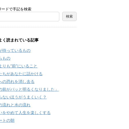
ワードで手記を検索
よく読まれている記事
が待っているもの
らもの
よりも”前”にいること
たちがあなたに話かける
への恐れを消し去る
の前がパッと明るくなりました」
らないほうがうまくいく？
の流れと水の流れ
いをやめて人生を楽しくする
ートの朝