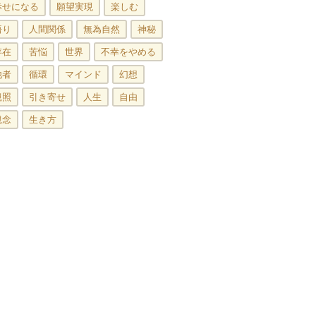
幸せになる
願望実現
楽しむ
悟り
人間関係
無為自然
神秘
存在
苦悩
世界
不幸をやめる
他者
循環
マインド
幻想
観照
引き寄せ
人生
自由
観念
生き方