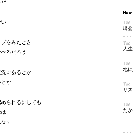
らだ
New 
ない
手記
出会
ップをみたとき
手記
人生
かべるだろう
手記
地に
状況にあるとか
いとか
手記
リス
認められるにしても
手記
たか
のは
はなく