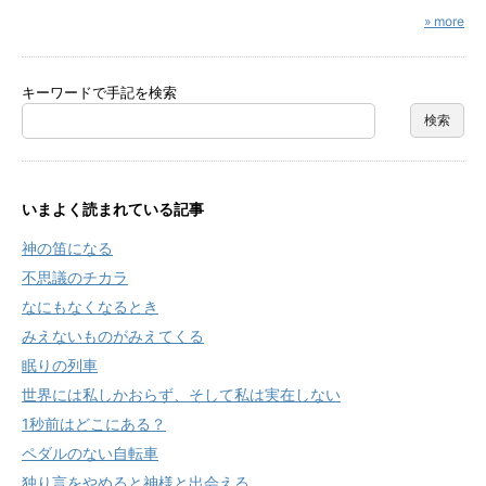
» more
キーワードで手記を検索
いまよく読まれている記事
神の笛になる
不思議のチカラ
なにもなくなるとき
みえないものがみえてくる
眠りの列車
世界には私しかおらず、そして私は実在しない
1秒前はどこにある？
ペダルのない自転車
独り言をやめると神様と出会える