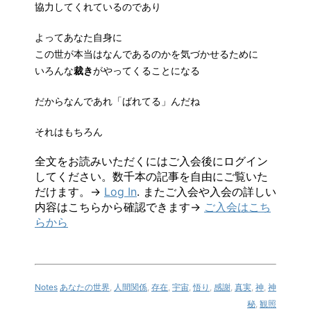
協力してくれているのであり
よってあなた自身に
この世が本当はなんであるのかを気づかせるために
いろんな
裁き
がやってくることになる
だからなんであれ「ばれてる」んだね
それはもちろん
全文をお読みいただくにはご入会後にログイン
してください。数千本の記事を自由にご覧いた
だけます。→
Log In
. またご入会や入会の詳しい
内容はこちらから確認できます→
ご入会はこち
らから
Notes
あなたの世界
,
人間関係
,
存在
,
宇宙
,
悟り
,
感謝
,
真実
,
神
,
神
秘
,
観照