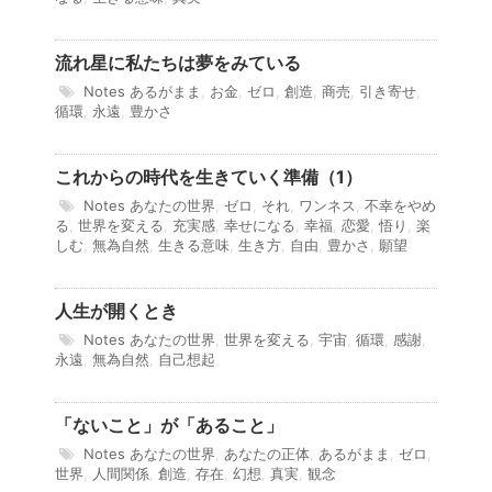
流れ星に私たちは夢をみている
Notes
あるがまま
,
お金
,
ゼロ
,
創造
,
商売
,
引き寄せ
,
循環
,
永遠
,
豊かさ
これからの時代を生きていく準備（1）
Notes
あなたの世界
,
ゼロ
,
それ
,
ワンネス
,
不幸をやめ
る
,
世界を変える
,
充実感
,
幸せになる
,
幸福
,
恋愛
,
悟り
,
楽
しむ
,
無為自然
,
生きる意味
,
生き方
,
自由
,
豊かさ
,
願望
人生が開くとき
Notes
あなたの世界
,
世界を変える
,
宇宙
,
循環
,
感謝
,
永遠
,
無為自然
,
自己想起
「ないこと」が「あること」
Notes
あなたの世界
,
あなたの正体
,
あるがまま
,
ゼロ
,
世界
,
人間関係
,
創造
,
存在
,
幻想
,
真実
,
観念