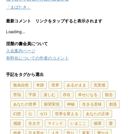
「まばたき」
最新コメント リンクをタップすると表示されます
Loading...
涅槃の書会員について
入会案内ページ
有料化についての作者のコメント
手記をタグから選出
無為自然
奇跡
世界
あるがまま
充実感
苦悩
宇宙
楽しむ
存在
幸せになる
観念
あなたの世界
願望実現
神秘
生きる意味
創造
幻想
心
ゼロ
世界を変える
あなたの正体
感謝
生き方
マインド
いまここ
循環
愛
他者
引き寄せ
人生
悟り
真実
豊かさ