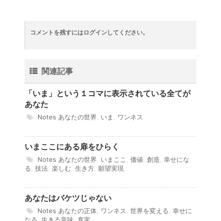
コメントを残すにはログインしてください。
関連記事
「いま」という１コマに表示されている全てが
あなた
Notes
あなたの世界
,
いま
,
ワンネス
いまここにある扉をひらく
Notes
あなたの世界
,
いまここ
,
価値
,
創造
,
幸せにな
る
,
技法
,
楽しむ
,
生き方
,
願望実現
あなたはバケツじゃない
Notes
あなたの正体
,
ワンネス
,
世界を変える
,
幸せに
なる
,
生きる意味
,
真実