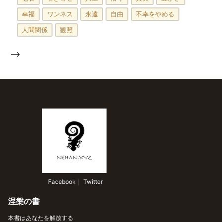
幸福
ワンネス
永遠
自由
不幸をやめる
人間関係
観照
-->
 Facebook
｜
 Twitter
涅槃の書
本書はあなたを解放する