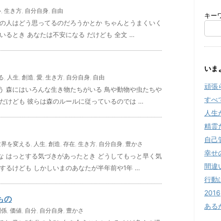
心
,
生き方
,
自分自身
,
自由
キー
あの人はどう思ってるのだろうかとか ちゃんとうまくいく
いるとき あなたは不安になる だけども 全文 …
いま
る
,
人生
,
創造
,
愛
,
生き方
,
自分自身
,
自由
頑張
う 森にはいろんな生き物たちがいる 鳥や動物や虫たちや
すべ
だけども 彼らは森のルールに従っているのでは …
人生
精霊
自己
世界を変える
,
人生
,
創造
,
存在
,
生き方
,
自分自身
,
豊かさ
幸せ
な はっとする気づきがあったとき どうしてもっと早く気
間違
するけども しかしいまのあなたが半年前や1年 …
行動
2016
もの
ある
関係
,
価値
,
自分
,
自分自身
,
豊かさ