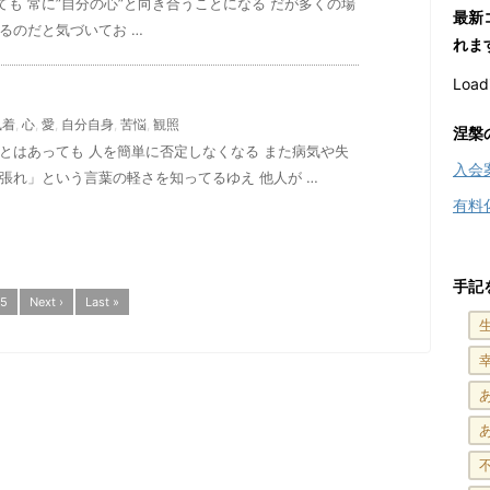
も 常に”自分の心”と向き合うことになる だが多くの場
最新
るのだと気づいてお …
れま
Loadi
執着
,
心
,
愛
,
自分自身
,
苦悩
,
観照
涅槃
とはあっても 人を簡単に否定しなくなる また病気や失
入会
張れ」という言葉の軽さを知ってるゆえ 他人が …
有料
手記
5
Next ›
Last »