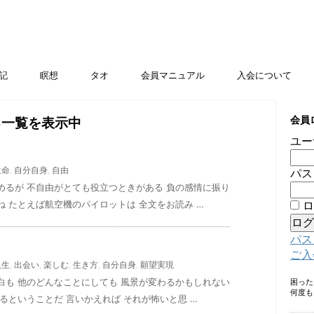
記
瞑想
タオ
会員マニュアル
入会について
会員
る一覧を表示中
ユー
生命
,
自分自身
,
自由
パス
めるが 不自由がとても役立つときがある 負の感情に振り
 たとえば航空機のパイロットは 全文をお読み …
ロ
パス
ご入
人生
,
出会い
,
楽しむ
,
生き方
,
自分自身
,
願望実現
白も 他のどんなことにしても 風景が変わるかもしれない
困っ
何度も
るということだ 言いかえれば それが怖いと思 …