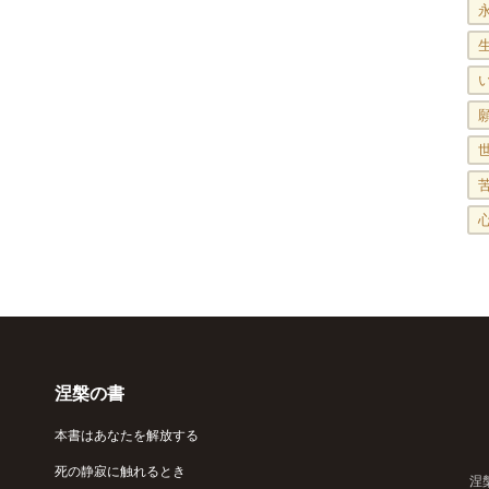
涅槃の書
本書はあなたを解放する
死の静寂に触れるとき
涅