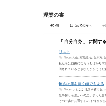
涅槃の書
HOME
はじめての方へ
手
「 自分自身 」 に関す
リスト
Notes
人生
,
充実感
,
心
,
生き方
,
私たちは自由になろうとばかり求
回されているときなんかがそうだね
怖さは扉を開く鍵でもある
Notes
いまここ
,
世界を変える
,
仕事探しも誰かへの思い切った告
その一歩に共通するのは 怖さがあ