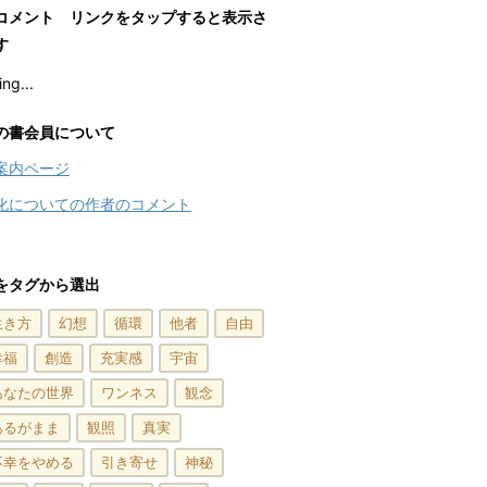
コメント リンクをタップすると表示さ
す
ng...
の書会員について
案内ページ
化についての作者のコメント
をタグから選出
生き方
幻想
循環
他者
自由
幸福
創造
充実感
宇宙
あなたの世界
ワンネス
観念
あるがまま
観照
真実
不幸をやめる
引き寄せ
神秘