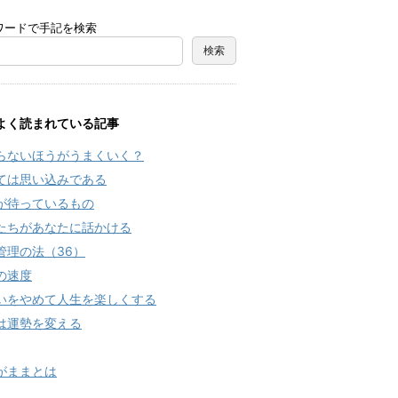
ワードで手記を検索
よく読まれている記事
らないほうがうまくいく？
ては思い込みである
が待っているもの
たちがあなたに話かける
管理の法（36）
の速度
いをやめて人生を楽しくする
は運勢を変える
がままとは