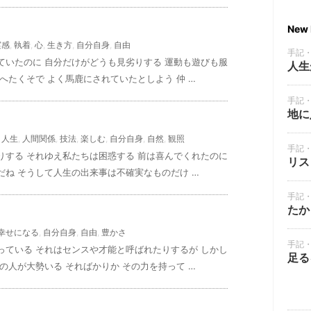
New 
実感
,
執着
,
心
,
生き方
,
自分自身
,
自由
手記
ていたのに 自分だけがどうも見劣りする 運動も遊びも服
人生
へたくそで よく馬鹿にされていたとしよう 仲 …
手記
地に
,
人生
,
人間関係
,
技法
,
楽しむ
,
自分自身
,
自然
,
観照
手記
りする それゆえ私たちは困惑する 前は喜んでくれたのに
リス
ね そうして人生の出来事は不確実なものだけ …
手記
たか
幸せになる
,
自分自身
,
自由
,
豊かさ
手記
っている それはセンスや才能と呼ばれたりするが しかし
足る
の人が大勢いる そればかりか その力を持って …