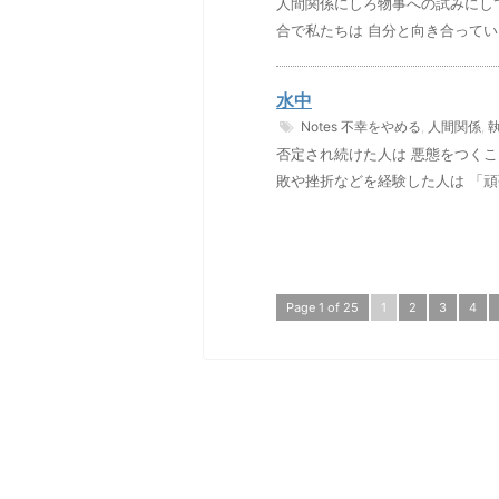
人間関係にしろ物事への試みにして
合で私たちは 自分と向き合ってい
水中
Notes
不幸をやめる
,
人間関係
,
否定され続けた人は 悪態をつくこ
敗や挫折などを経験した人は 「頑
Page 1 of 25
1
2
3
4