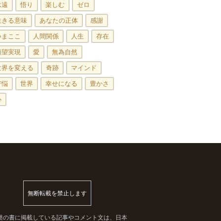
永遠
悟り
楽しむ
ゼロ
生きる意味
あなたの正体
感謝
いまここ
人間関係
人生
存在
願望実現
愛
無為自然
世界を変える
奇跡
マインド
苦悩
世界
幸せになる
豊かさ
心
無断転載を禁止します
槃の書に掲載している記事やコメント文は、日本