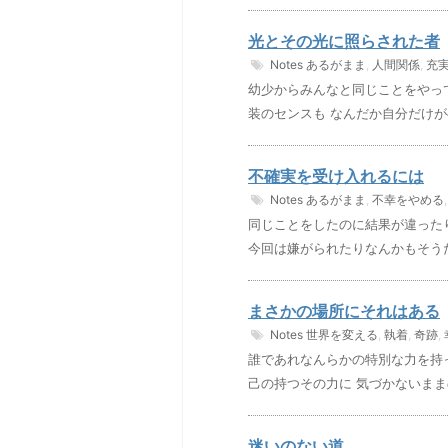
光とその光に照らされた者
Notes
あるがまま
,
人間関係
,
充
幼少からみんなと同じことをやっ
装のセンスも なんだか自分だけが
不確実を受け入れるには
Notes
あるがまま
,
不幸をやめる
同じことをしたのに結果が違った
今回は嫌がられたりなんかもそうだ
まさかの場所にそれはある
Notes
世界を変える
,
執着
,
奇跡
,
誰であれなんらかの特別な力を持
己の持つその力に 気づかないまま
迷いのない道