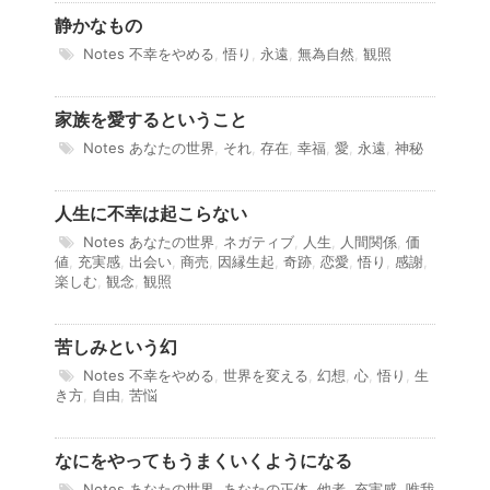
静かなもの
Notes
不幸をやめる
,
悟り
,
永遠
,
無為自然
,
観照
家族を愛するということ
Notes
あなたの世界
,
それ
,
存在
,
幸福
,
愛
,
永遠
,
神秘
人生に不幸は起こらない
Notes
あなたの世界
,
ネガティブ
,
人生
,
人間関係
,
価
値
,
充実感
,
出会い
,
商売
,
因縁生起
,
奇跡
,
恋愛
,
悟り
,
感謝
,
楽しむ
,
観念
,
観照
苦しみという幻
Notes
不幸をやめる
,
世界を変える
,
幻想
,
心
,
悟り
,
生
き方
,
自由
,
苦悩
なにをやってもうまくいくようになる
Notes
あなたの世界
,
あなたの正体
,
他者
,
充実感
,
唯我