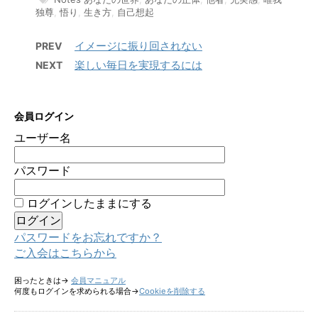
独尊
,
悟り
,
生き方
,
自己想起
イメージに振り回されない
PREV
楽しい毎日を実現するには
NEXT
会員ログイン
ユーザー名
パスワード
ログインしたままにする
パスワードをお忘れですか？
ご入会はこちらから
困ったときは→
会員マニュアル
何度もログインを求められる場合→
Cookieを削除する