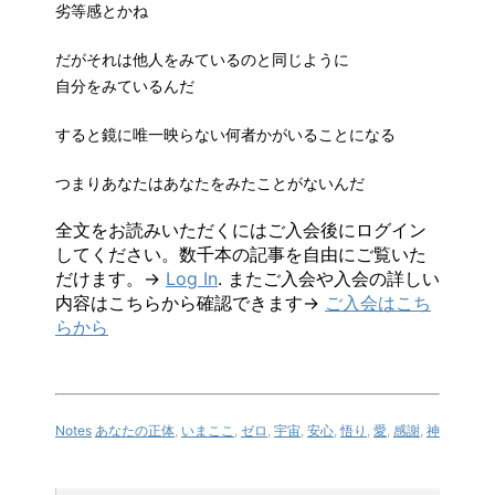
劣等感とかね
だがそれは他人をみているのと同じように
自分をみているんだ
すると鏡に唯一映らない何者かがいることになる
つまりあなたはあなたをみたことがないんだ
全文をお読みいただくにはご入会後にログイン
してください。数千本の記事を自由にご覧いた
だけます。→
Log In
. またご入会や入会の詳しい
内容はこちらから確認できます→
ご入会はこち
らから
Notes
あなたの正体
,
いまここ
,
ゼロ
,
宇宙
,
安心
,
悟り
,
愛
,
感謝
,
神