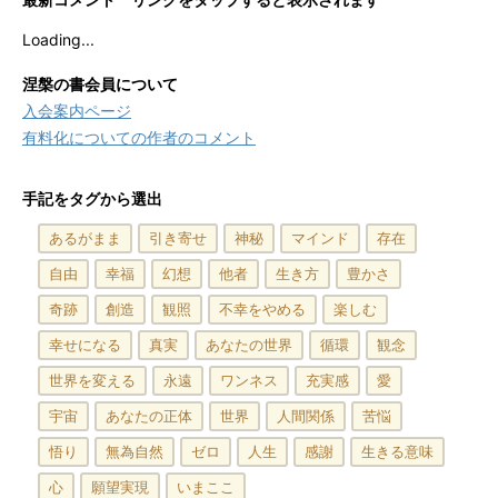
Loading...
涅槃の書会員について
入会案内ページ
有料化についての作者のコメント
手記をタグから選出
あるがまま
引き寄せ
神秘
マインド
存在
自由
幸福
幻想
他者
生き方
豊かさ
奇跡
創造
観照
不幸をやめる
楽しむ
幸せになる
真実
あなたの世界
循環
観念
世界を変える
永遠
ワンネス
充実感
愛
宇宙
あなたの正体
世界
人間関係
苦悩
悟り
無為自然
ゼロ
人生
感謝
生きる意味
心
願望実現
いまここ