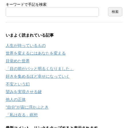
キーワードで手記を検索
いまよく読まれている記事
人生が待っているもの
世界を変えるにはあなたを変える
目覚めた世界
「目の前がパッと明るくなりました」
好きを集めるほど幸せになっていく
不安という幻
望みを実現させる鍵
他人の正体
“自分”が宙に浮かぶとき
「私は在る」瞑想
最新コメント リンクをタップすると表示されます