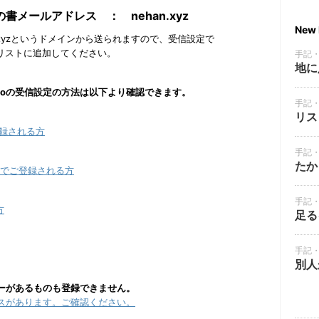
メールアドレス ： nehan.xyz
New 
.xyzというドメインから送られますので、受信設定で
リストに追加してください。
手記
地に
docomoの受信設定の方法は以下より確認できます。
手記
リス
ご登録される方
手記
たか
ルでご登録される方
手記
方
足る
手記
別人
ーがあるものも登録できません。
スがあります。ご確認ください。