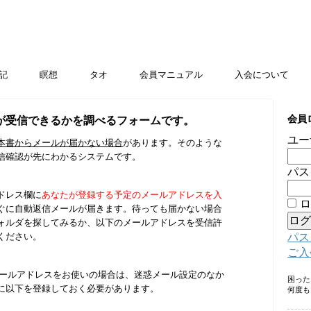
記
瞑想
タオ
会員マニュアル
入会について
会員
が受信できるかを調べるフォームです。
ユー
本書からメールが届かない場合
があります。そのような
信確認が先にわかるシステムです。
パス
ドレス欄に
あなたが登録する予定のメールアドレスを入
ロ
ぐに自動返信メールが届きます。待っても届かない場合
ォルダを探してみるか、以下のメールアドレスを受信許
パス
ください。
ご入
ankのメールアドレスをお使いの場合は、迷惑メール設定のなか
困っ
に以下を登録しておく必要があります。
何度も