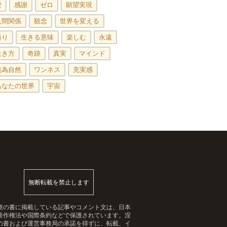
愛
感謝
ゼロ
願望実現
人間関係
観念
世界を変える
悟り
生きる意味
楽しむ
永遠
生き方
奇跡
真実
マインド
無為自然
ワンネス
充実感
あなたの世界
宇宙
無断転載を禁止します
槃の書に掲載している記事やコメント文は、日本
著作権法や国際条約などで保護されています。涅
の書および運営事務局の承諾を得ずに、転載、イ