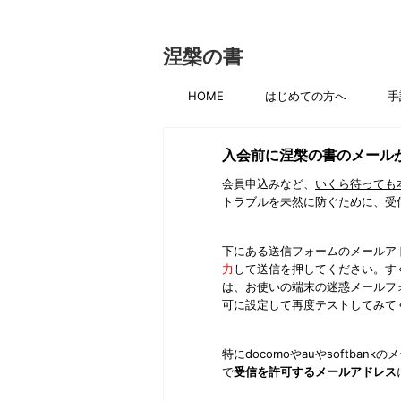
涅槃の書
HOME
はじめての方へ
手
入会前に涅槃の書のメール
会員申込みなど、
いくら待っても
トラブルを未然に防ぐために、受
下にある送信フォームのメールア
力
して送信を押してください。す
は、お使いの端末の迷惑メールフ
可に設定して再度テストしてみて
特にdocomoやauやsoftb
で
受信を許可するメールアドレス