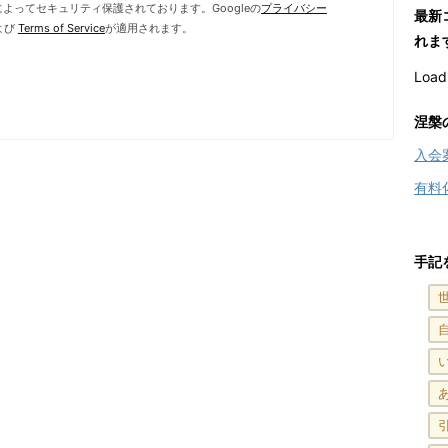
HAによってセキュリティ保護されております。Googleの
プライバシー
最新
よび
Terms of Service
が適用されます。
れま
Loadi
涅槃
入会
有料
手記