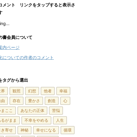
コメント リンクをタップすると表示さ
す
ng...
の書会員について
案内ページ
化についての作者のコメント
をタグから選出
世界
観照
幻想
他者
幸福
自由
存在
豊かさ
創造
心
いまここ
あなたの正体
苦悩
あるがまま
不幸をやめる
人生
引き寄せ
神秘
幸せになる
循環