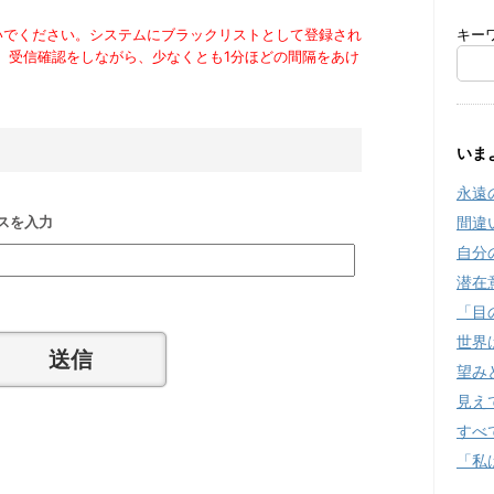
いでください。システムにブラックリストとして登録され
キー
。受信確認をしながら、少なくとも1分ほどの間隔をあけ
いま
永遠
スを入力
間違
自分
潜在
「目
世界
望み
見え
すべ
「私