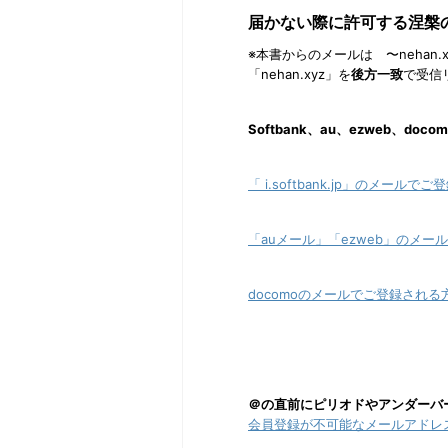
届かない際に許可する涅槃の書
※本書からのメールは 〜nehan
「nehan.xyz」を
後方一致
で受信
Softbank、au、ezweb、
「 i.softbank.jp」のメールで
「auメール」「ezweb」のメー
docomoのメールでご登録される
＠の直前にピリオドやアンダーバ
会員登録が不可能なメールアドレ