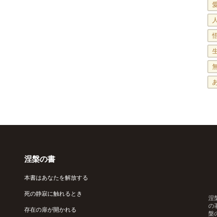
涅槃の書
本書はあなたを解放する
死の静寂に触れるとき
涅
の
存在の扉が開かれる
槃